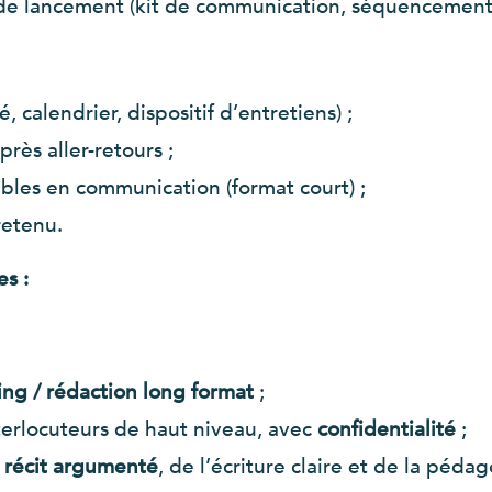
f de lancement (kit de communication, séquencemen
 calendrier, dispositif d’entretiens) ;
après aller-retours ;
bles en communication (format court) ;
retenu.
s :
ing / rédaction long format
;
nterlocuteurs de haut niveau, avec
confidentialité
;
n récit argumenté
, de l’écriture claire et de la pédag