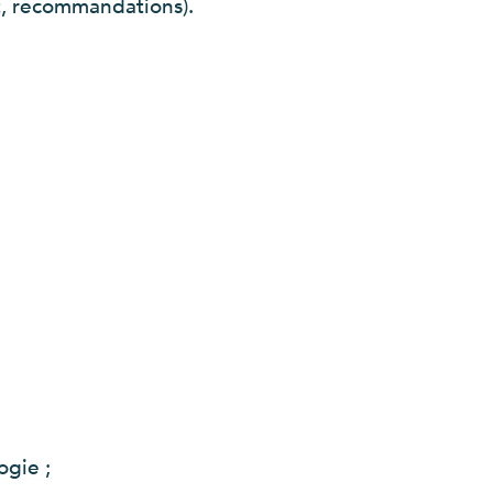
t, recommandations).
ogie ;